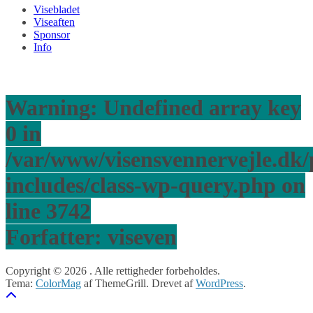
Visebladet
Viseaften
Sponsor
Info
Warning
: Undefined array key
0 in
/var/www/visensvennervejle.dk
includes/class-wp-query.php
on
line
3742
Forfatter:
viseven
Copyright © 2026
. Alle rettigheder forbeholdes.
Tema:
ColorMag
af ThemeGrill. Drevet af
WordPress
.